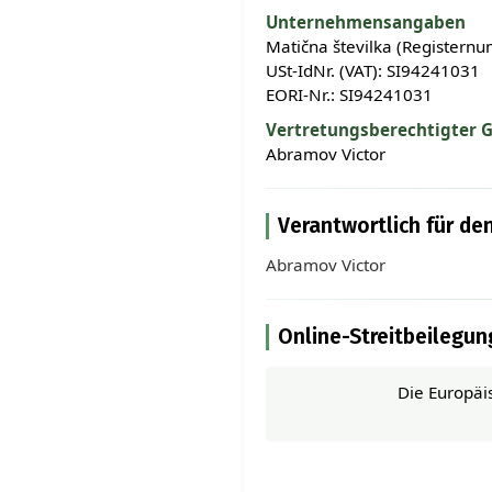
Unternehmensangaben
Matična številka (Register
USt-IdNr. (VAT): SI94241031
EORI-Nr.: SI94241031
Vertretungsberechtigter G
Abramov Victor
Verantwortlich für den
Abramov Victor
Online-Streitbeilegun
Die Europäis